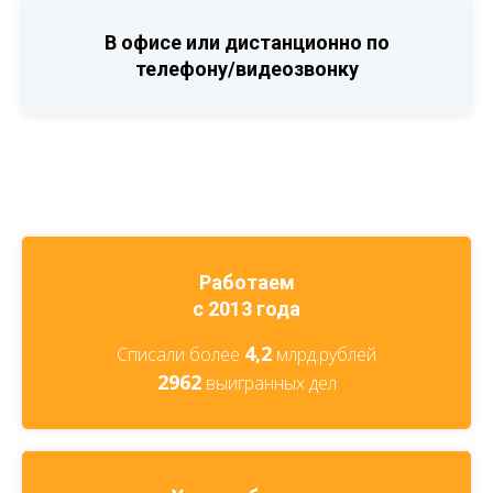
В офисе или дистанционно по
телефону/видеозвонку
Работаем
с 2013 года
4,2
Списали более
млрд.рублей
2962
выигранных дел