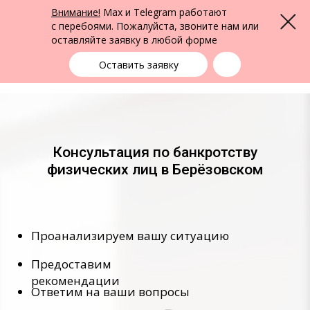
ФПК Альтернатива
Внимание!
Max и Telegram работают
Меню
Юридическая помощь в Берёзовском
и по всей России
с перебоями. Пожалуйста, звоните нам или
оставляйте заявку в любой форме
Берёзовский
+7 (983) 219-71-10
выбрать город
Оставить заявку
Консультация по банкротству
физических лиц в Берёзовском
Проанализируем вашу ситуацию
Предоставим
рекомендации
Ответим на ваши вопросы